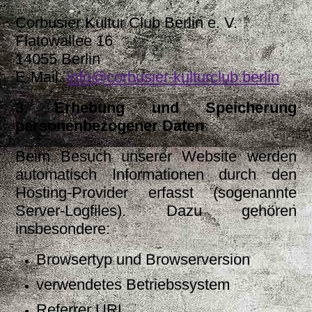
Corbusier Kultur Club Berlin e. V.
Flatowallee 16
14055 Berlin
E-Mail:
info@corbusier-kulturclub.berlin
3. Erhebung und Speicherung
personenbezogener Daten
Beim Besuch unserer Website werden
automatisch Informationen durch den
Hosting-Provider erfasst (sogenannte
Server-Logfiles). Dazu gehören
insbesondere:
Browsertyp und Browserversion
verwendetes Betriebssystem
Referrer URL