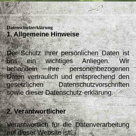
Datenschutzerklärung
1. Allgemeine Hinweise
Der Schutz Ihrer persönlichen Daten ist
uns ein wichtiges Anliegen. Wir
behandeln Ihre personenbezogenen
Daten vertraulich und entsprechend den
gesetzlichen Datenschutzvorschriften
sowie dieser Datenschutz-erklärung.
2. Verantwortlicher
Verantwortlich für die Datenverarbeitung
auf dieser Website ist: