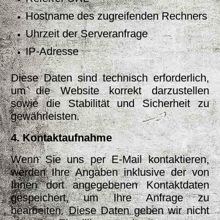
Hostname des zugreifenden Rechners
Uhrzeit der Serveranfrage
IP-Adresse
Diese Daten sind technisch erforderlich,
um die Website korrekt darzustellen
sowie die Stabilität und Sicherheit zu
gewährleisten.
4. Kontaktaufnahme
Wenn Sie uns per E-Mail kontaktieren,
werden Ihre Angaben inklusive der von
Ihnen dort angegebenen Kontaktdaten
gespeichert, um Ihre Anfrage zu
bearbeiten. Diese Daten geben wir nicht