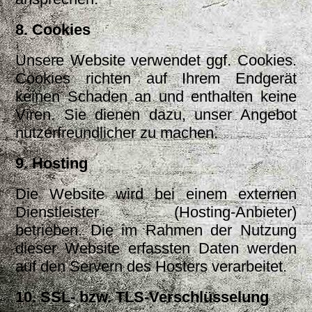
8. Cookies
Unsere Website verwendet ggf. Cookies.
Cookies richten auf Ihrem Endgerät
keinen Schaden an und enthalten keine
Viren. Sie dienen dazu, unser Angebot
nutzerfreundlicher zu machen.
9. Hosting
Die Website wird bei einem externen
Dienstleister (Hosting-Anbieter)
betrieben. Die im Rahmen der Nutzung
dieser Website erfassten Daten werden
auf den Servern des Hosters verarbeitet.
10. SSL- bzw. TLS-Verschlüsselung