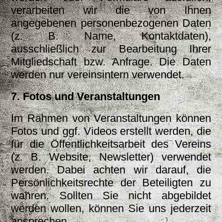
verarbeiten wir die von Ihnen
angegebenen personenbezogenen Daten
(z. B. Name, Kontaktdaten),
ausschließlich zur Bearbeitung Ihrer
Mitgliedschaft bzw. Anfrage. Die Daten
werden nur vereinsintern verwendet.
7. Fotos und Veranstaltungen
Im Rahmen von Veranstaltungen können
Fotos und ggf. Videos erstellt werden, die
für die Öffentlichkeitsarbeit des Vereins
(z. B. Website, Newsletter) verwendet
werden. Dabei achten wir darauf, die
Persönlichkeitsrechte der Beteiligten zu
wahren. Sollten Sie nicht abgebildet
werden wollen, können Sie uns jederzeit
ansprechen.