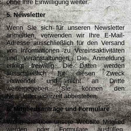
ohne Ihre Einwilligung weiter.
5. Newsletter
Wenn Sie sich für unseren Newsletter
anmelden, verwenden wir Ihre E-Mail-
Adresse ausschließlich für den Versand
von Informationen zu Vereinsaktivitäten
und Veranstaltungen. Die Anmeldung
erfolgt freiwillig. Die Daten werden
ausschließlich für diesen Zweck
verwendet und nicht an Dritte
weitergegeben. Sie können den
Newsletter jederzeit abbestellen.
6. Mitgliedsanträge und Formulare
Wenn Sie über unsere Website Mitglied
werden oder Formulare ausfüllen,