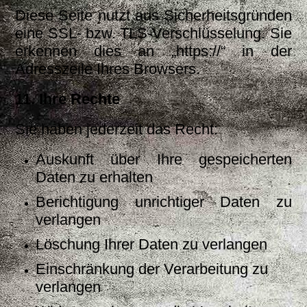
Diese Seite nutzt aus Sicherheitsgründen
eine SSL- bzw. TLS-Verschlüsselung. Sie
erkennen dies an „https://“ in der
Adresszeile Ihres Browsers.
11. Ihre Rechte
Sie haben jederzeit das Recht:
Auskunft über Ihre gespeicherten
Daten zu erhalten
Berichtigung unrichtiger Daten zu
verlangen
Löschung Ihrer Daten zu verlangen
Einschränkung der Verarbeitung zu
verlangen